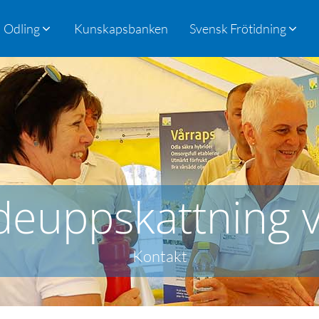
Odling
Kunskapsbanken
Svensk Frötidning
euppskattning v
Kontakt