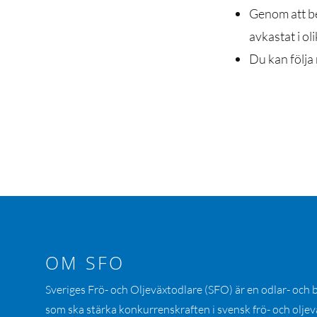
Genom att be
avkastat i ol
Du kan följa 
OM SFO
Sveriges Frö- och Oljeväxtodlare (SFO) är en odlar- och
som ska stärka konkurrenskraften i svensk frö- och oljev