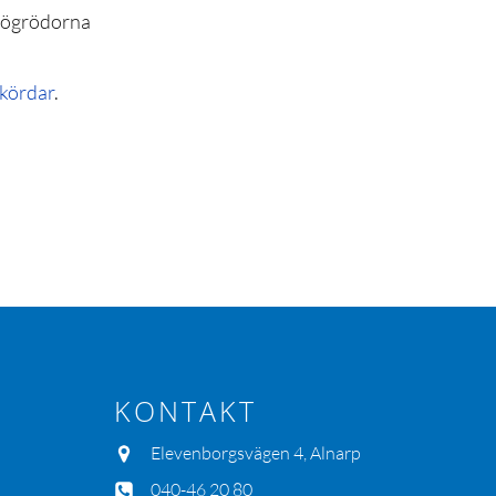
frögrödorna
kördar
.
KONTAKT
Elevenborgsvägen 4, Alnarp
040-46 20 80