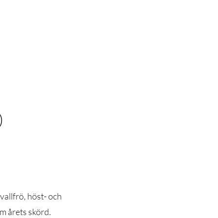
)
allfrö, höst- och
om årets skörd.