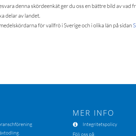
svara denna skördeenkät ger du oss en bättre bild av vad 
ika delar av landet.
medelskördarna för vallfrö i Sverige och i olika län på sidan
S
MER INFO
 branschförening
Integritetspolicy
äxtodling.
Följ oss på: