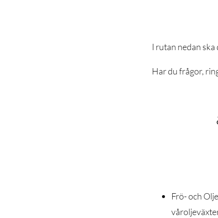
I rutan nedan ska
Har du frågor, rin
Frö- och Olj
våroljeväxter