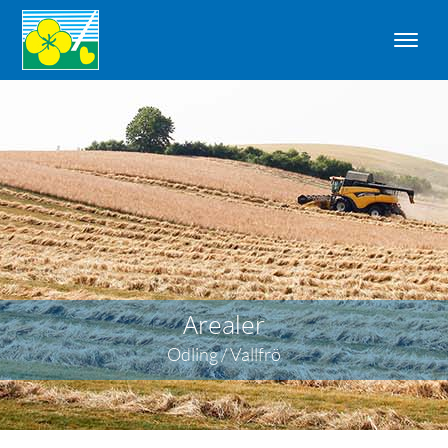
Arealer
Odling / Vallfrö