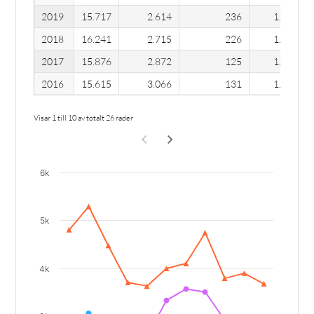
2019
15.717
2.614
236
1.246
2018
16.241
2.715
226
1.886
2017
15.876
2.872
125
1.646
2016
15.615
3.066
131
1.201
Visar 1 till 10 av totalt 26 rader
Chart
6k
Line chart with 10 lines.
The chart has 1 X axis displaying categories.
5k
The chart has 1 Y axis displaying values. Data ranges from 
4k