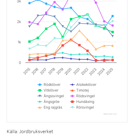
3k
2k
1k
0
2020
2022
2024
2015
2017
2019
2021
2023
2025
2016
2018
Rödklöver
Alsikeklöver
Vitklöver
Timotej
Ängssvingel
Rödsvingel
Ängsgröe
Hundäxing
Eng rajgräs
Rörsvingel
Highcharts.com
End of interactive chart.
Källa: Jordbruksverket