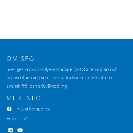
OM SFO
Sveriges Frö- och Oljeväxtodlare (SFO) är en odlar- och
branschförening som ska stärka konkurrenskraften i
svensk frö- och oljeväxtodling.
MER INFO
Integritetspolicy
Följ oss på: