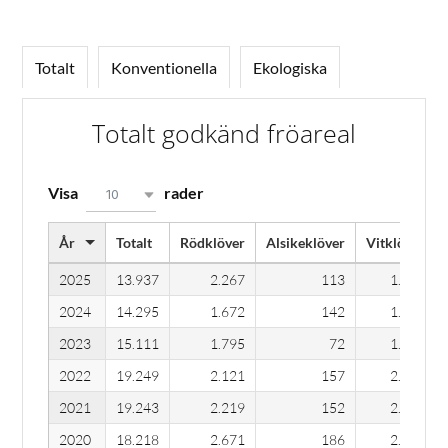
Totalt
Konventionella
Ekologiska
Totalt godkänd fröareal
Visa
rader
10
År
Totalt
Rödklöver
Alsikeklöver
Vitklöver
2025
13.937
2.267
113
1.489
2024
14.295
1.672
142
1.666
2023
15.111
1.795
72
1.796
2022
19.249
2.121
157
2.343
2021
19.243
2.219
152
2.244
2020
18.218
2.671
186
2.117