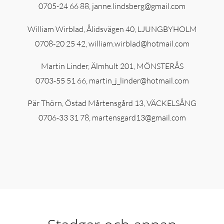
0705-24 66 88, janne.lindsberg@gmail.com
William Wirblad, Ålidsvägen 40, LJUNGBYHOLM
0708-20 25 42, william.wirblad@hotmail.com
Martin Linder, Älmhult 201, MÖNSTERÅS
0703-55 51 66, martin_j_linder@hotmail.com
Pär Thörn, Östad Mårtensgård 13, VÄCKELSÅNG
0706-33 31 78, martensgard13@gmail.com