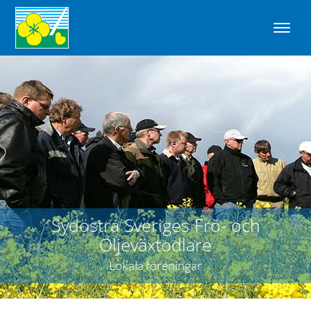
Sydöstra Sveriges Frö- och
Oljeväxtodlare
Lokala föreningar