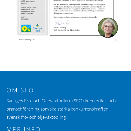
OM SFO
Sveriges Frö- och Oljeväxtodlare (SFO) är en odlar- och
branschförening som ska stärka konkurrenskraften i
svensk frö- och oljeväxtodling.
MER INFO