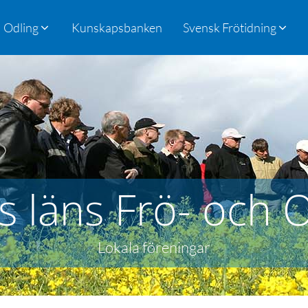
Odling
Kunskapsbanken
Svensk Frötidning
 läns Frö- och O
Lokala föreningar