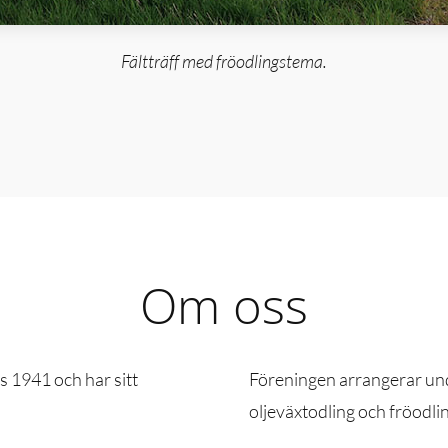
Fältträff med fröodlingstema
.
Om oss
s 1941 och har sitt
Föreningen arrangerar unde
oljeväxtodling och fröodli