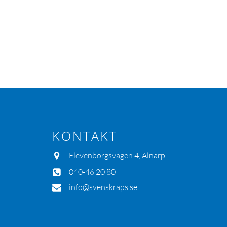
KONTAKT
Elevenborgsvägen 4, Alnarp
040-46 20 80
info@svenskraps.se