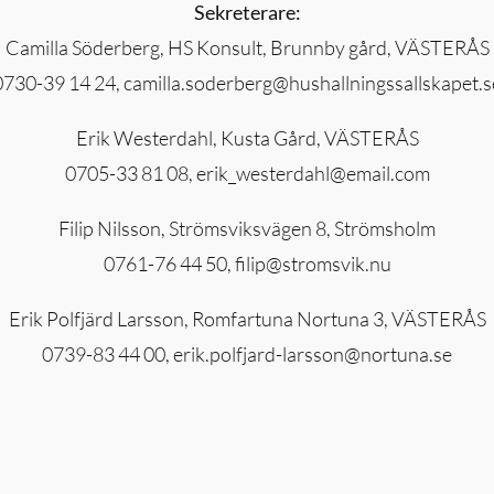
Sekreterare:
Camilla Söderberg, HS Konsult, Brunnby gård, VÄSTERÅS
0730-39 14 24, camilla.soderberg@hushallningssallskapet.s
Erik Westerdahl, Kusta Gård, VÄSTERÅS
0705-33 81 08, erik_westerdahl@email.com
Filip Nilsson, Strömsviksvägen 8, Strömsholm
0761-76 44 50, filip@stromsvik.nu
Erik Polfjärd Larsson, Romfartuna Nortuna 3, VÄSTERÅS
0739-83 44 00, erik.polfjard-larsson@nortuna.se