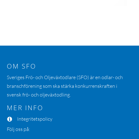
OM SFO
Sveriges Frö- och Oljeväxtodlare (SFO) är en odlar- och
branschförening som ska stärka konkurrenskraften i
svensk frö- och oljeväxtodling.
MER INFO
Integritetspolicy
Följ oss på: