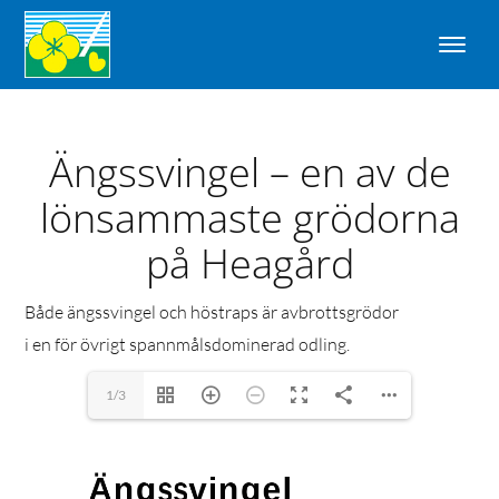
Ängssvingel – en av de
lönsammaste grödorna
på Heagård
Både ängssvingel och höstraps är avbrottsgrödor
i en för övrigt spannmålsdominerad odling.
1/3