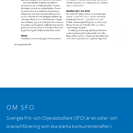
OM SFO
Sveriges Frö- och Oljeväxtodlare (SFO) är en odlar- och
branschförening som ska stärka konkurrenskraften i