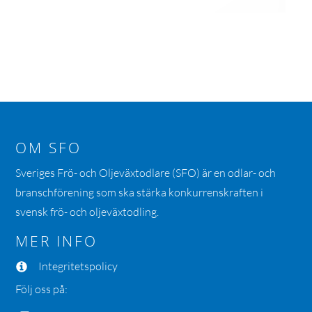
OM SFO
Sveriges Frö- och Oljeväxtodlare (SFO) är en odlar- och
branschförening som ska stärka konkurrenskraften i
svensk frö- och oljeväxtodling.
MER INFO
Integritetspolicy
Följ oss på: