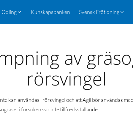
Odling
Kunskapsbanken
Svensk Frötidning
mpning av gräsog
rörsvingel
inte kan användas i rörsvingel och att Agil bör användas med
gräset i försöken var inte tillfredsställande.