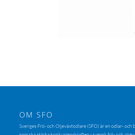
OM SFO
Sveriges Frö- och Oljeväxtodlare (SFO) är en odlar- och
som ska stärka konkurrenskraften i svensk frö- och oljev