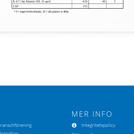
MER INFO
 branschförening
Integritetspolicy
äxtodling.