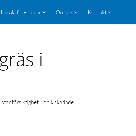
Lokala föreningar
Om oss
Kontakt
räs i
 stor försiktighet. Topik skadade