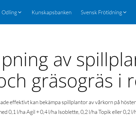
Odling
Kunskapsbanken
Svensk Frötidning
ning av spillpla
och gräsogräs i r
lade effektivt kan bekämpa spillplantor av vårkorn på hösten 
 0,1 l/ha Agil + 0,4 l/ha Isoblette, 0,2 l/ha Topik eller 0,2