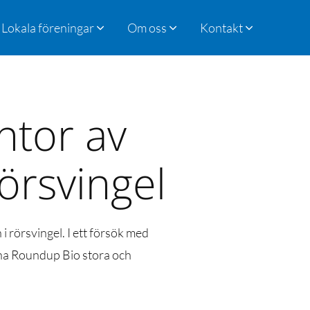
Lokala föreningar
Om oss
Kontakt
ntor av
örsvingel
i rörsvingel. I ett försök med
 l/ha Roundup Bio stora och