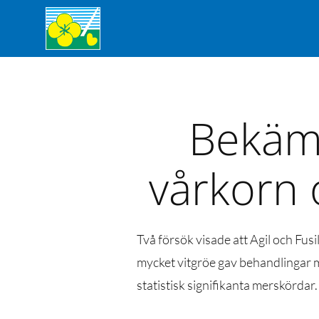
Bekämp
vårkorn 
Två försök visade att Agil och Fusi
mycket vitgröe gav behandlingar med
statistisk signifikanta merskördar.