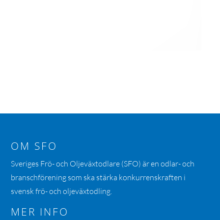
OM SFO
Sveriges Frö- och Oljeväxtodlare (SFO) är en odlar- och
branschförening som ska stärka konkurrenskraften i
svensk frö- och oljeväxtodling.
MER INFO