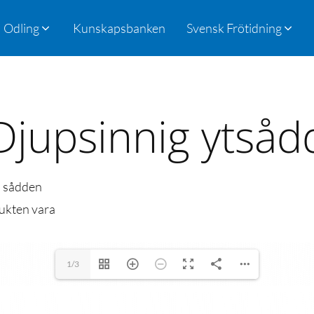
Odling
Kunskapsbanken
Svensk Frötidning
Djupsinnig ytsåd
d sådden
rukten vara
1/3