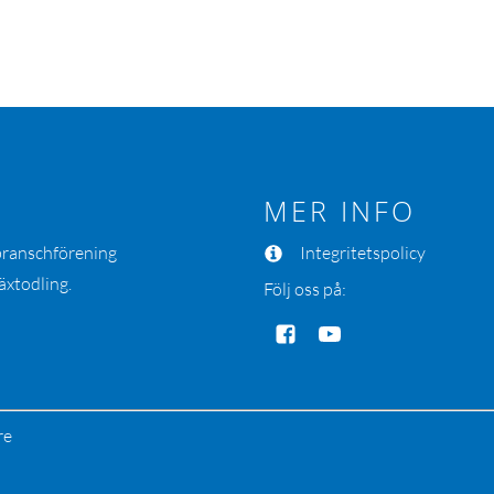
MER INFO
 branschförening
Integritetspolicy
äxtodling.
Följ oss på:
re