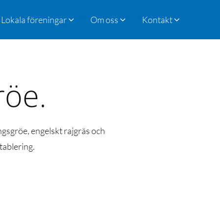
Lokala föreningar
Om oss
Kontakt
röe.
ngsgröe, engelskt rajgräs och
tablering.