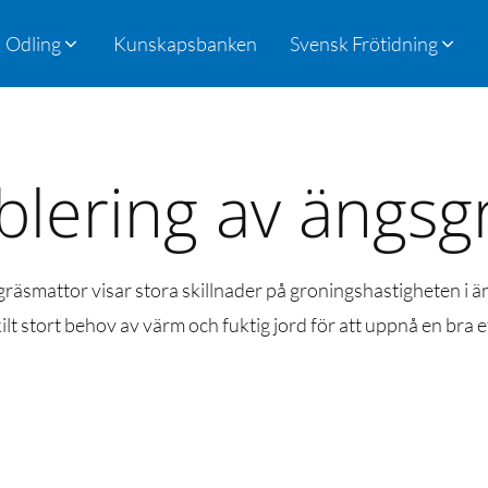
Odling
Kunskapsbanken
Svensk Frötidning
blering av ängsg
räsmattor visar stora skillnader på groningshastigheten i ä
lt stort behov av värm och fuktig jord för att uppnå en bra e