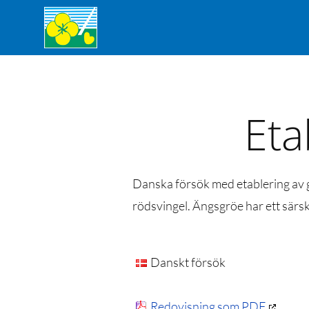
Eta
Danska försök med etablering av g
rödsvingel. Ängsgröe har ett särski
Danskt försök
Redovisning som PDF