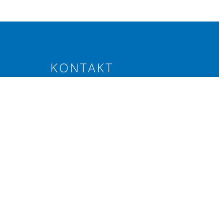
KONTAKT
Elevenborgsvägen 4, Alnarp
040-46 20 80
info@svenskraps.se