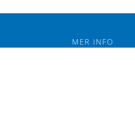
MER INFO
 branschförening
Integritetspolicy
äxtodling.
Följ oss på:
re