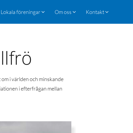
Lokala föreningar
Om oss
Kontakt
llfrö
t om i världen och minskande
ationen i efterfrågan mellan