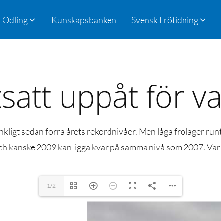
Odling
Kunskapsbanken
Svensk Frötidning
satt uppåt för va
kligt sedan förra årets rekordnivåer. Men låga frölager run
och kanske 2009 kan ligga kvar på samma nivå som 2007. Vari
1/2