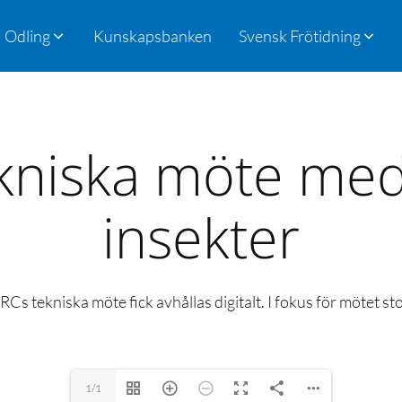
Odling
Kunskapsbanken
Svensk Frötidning
kniska möte med
insekter
IRCs tekniska möte fick avhållas digitalt. I fokus för mötet s
1/1