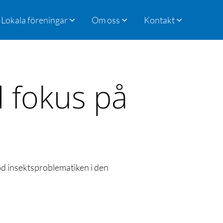
Lokala föreningar
Om oss
Kontakt
 fokus på
tod insektsproblematiken i den