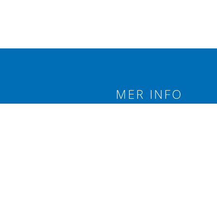
MER INFO
 branschförening
Integritetspolicy
äxtodling.
Följ oss på:
re