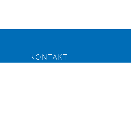
KONTAKT
Elevenborgsvägen 4, Alnarp
040-46 20 80
info@svenskraps.se