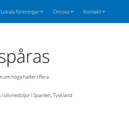
Lokala föreningar
Om oss
Kontakt
 spåras
 om höga halter i flera
 olivrestoljor i Spanien, Tyskland