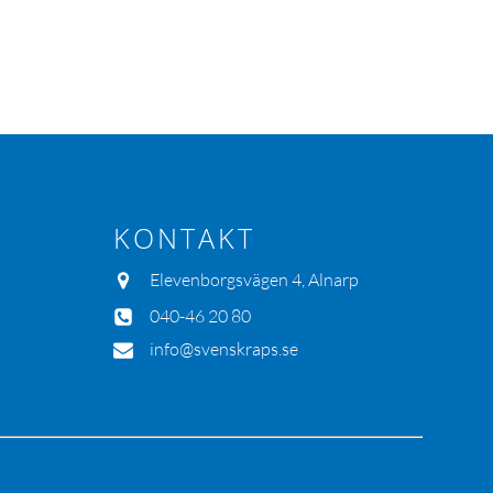
KONTAKT
Elevenborgsvägen 4, Alnarp
040-46 20 80
info@svenskraps.se