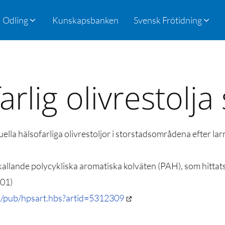
Odling
Kunskapsbanken
Svensk Frötidning
arlig olivrestolja
lla hälsofarliga olivrestoljor i storstadsområdena efter larm
llande polycykliska aromatiska kolväten (PAH), som hittats i
001)
m/pub/hpsart.hbs?artid=5312309