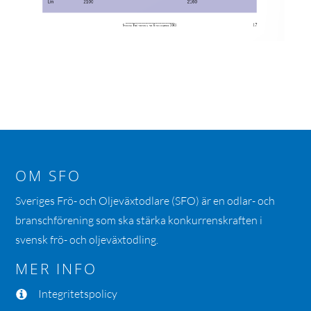
OM SFO
Sveriges Frö- och Oljeväxtodlare (SFO) är en odlar- och
branschförening som ska stärka konkurrenskraften i
svensk frö- och oljeväxtodling.
MER INFO
Integritetspolicy