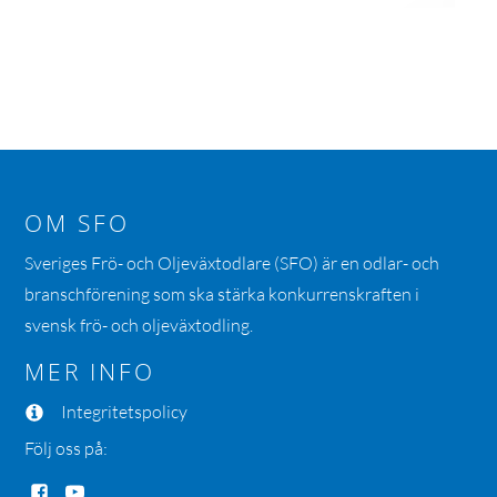
OM SFO
Sveriges Frö- och Oljeväxtodlare (SFO) är en odlar- och
branschförening som ska stärka konkurrenskraften i
svensk frö- och oljeväxtodling.
MER INFO
Integritetspolicy
Följ oss på: