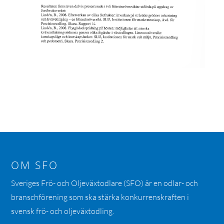
OM SFO
Sveriges Frö- och Oljeväxtodlare (SFO) är en odlar- och
branschförening som ska stärka konkurrenskraften i
svensk frö- och oljeväxtodling.