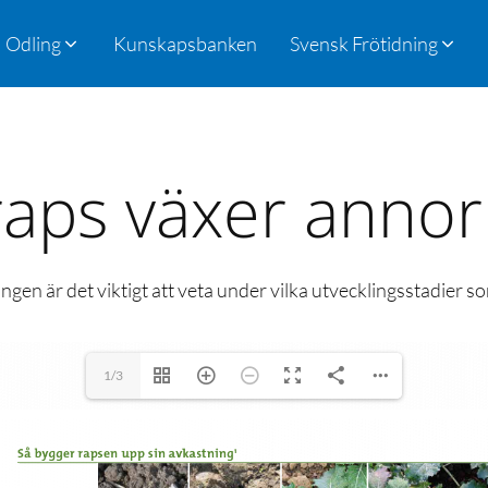
Odling
Kunskapsbanken
Svensk Frötidning
raps växer annor
lingen är det viktigt att veta under vilka utvecklingsstadier
1/3