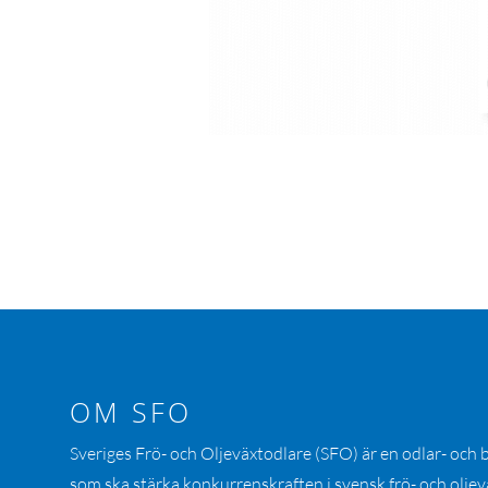
OM SFO
Sveriges Frö- och Oljeväxtodlare (SFO) är en odlar- och
som ska stärka konkurrenskraften i svensk frö- och oljev