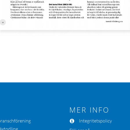
MER INFO
 branschförening
Integritetspolicy
äxtodling.