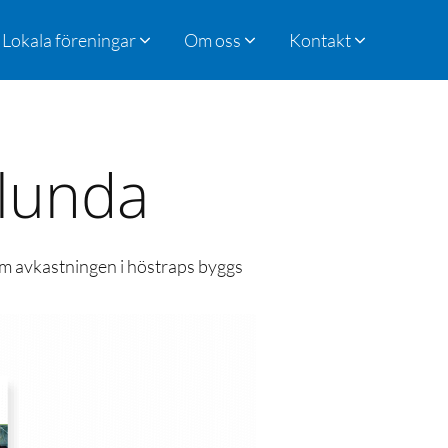
Lokala föreningar
Om oss
Kontakt
lunda
 som avkastningen i höstraps byggs