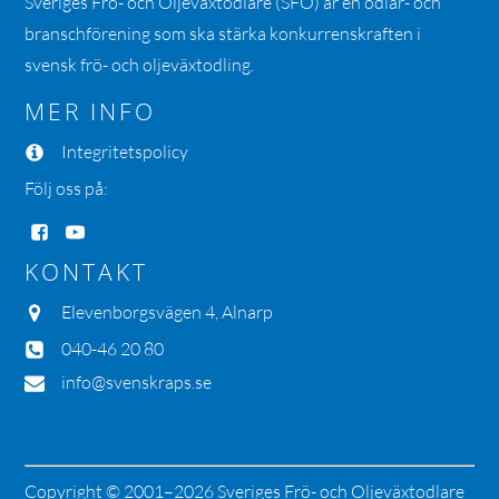
Sveriges Frö- och Oljeväxtodlare (SFO) är en odlar- och
branschförening som ska stärka konkurrenskraften i
svensk frö- och oljeväxtodling.
MER INFO
Integritetspolicy
Följ oss på:
KONTAKT
Elevenborgsvägen 4, Alnarp
040-46 20 80
info@svenskraps.se
Copyright © 2001–2026 Sveriges Frö- och Oljeväxtodlare