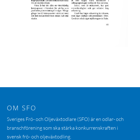
OM SFO
Sveriges Frö- och Oljeväxtodlare (SFO) är en odlar- och
branschförening som ska stärka konkurrenskraften i
svensk frö- och oljeväxtodling.