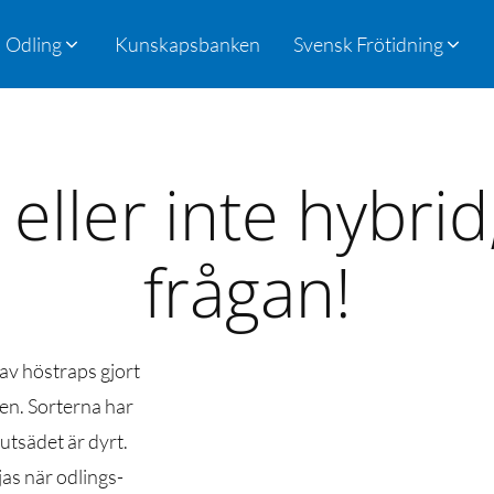
Odling
Kunskapsbanken
Svensk Frötidning
eller inte hybrid
frågan!
av höstraps gjort
en. Sorterna har
utsädet är dyrt.
jas när odlings-