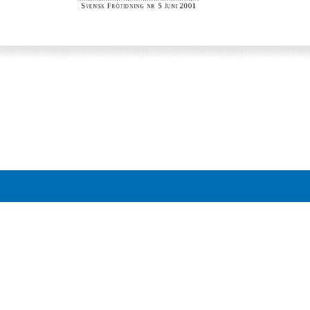
MER INFO
 branschförening
Integritetspolicy
äxtodling.
Följ oss på: