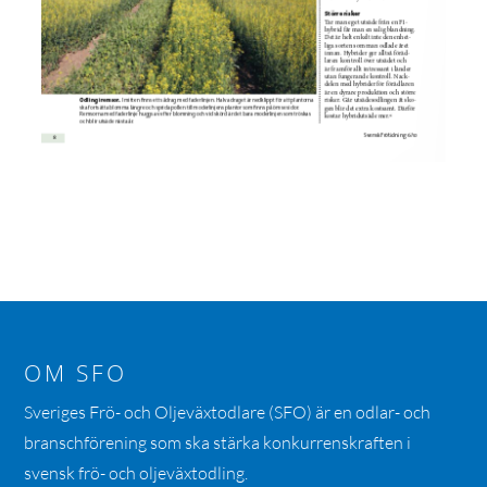
OM SFO
Sveriges Frö- och Oljeväxtodlare (SFO) är en odlar- och
branschförening som ska stärka konkurrenskraften i
svensk frö- och oljeväxtodling.