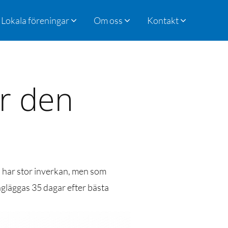
Lokala föreningar
Om oss
Kontakt
är den
n har stor inverkan, men som
ngläggas 35 dagar efter bästa