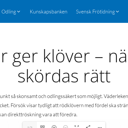
Odling
Kunskapsbanken
Svensk Frötidning
r ger klöver – n
skördas rätt
dpunkt så skonsamt och odlingssäkert som möjligt. Väderleke
ket. Försök visar tydligt att rödklövern med fördel ska strä
 kan direkttröskning vara att föredra.
1/3