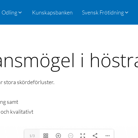
Odling
Kunskapsbanken
Svensk Frötidning
ansmögel i höstr
 stora skördeförluster.
ing samt
och kvalitativt
1/3