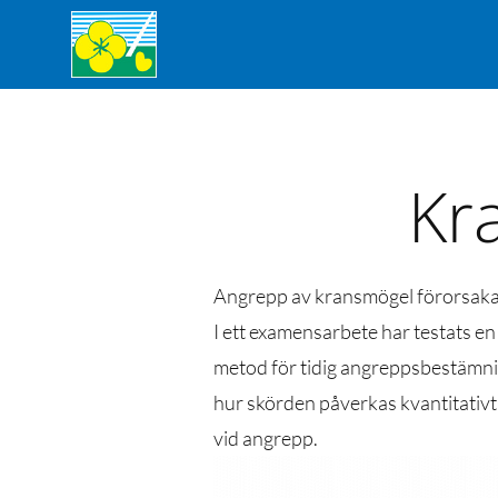
Kr
Angrepp av kransmögel förorsakar
I ett examensarbete har testats en
metod för tidig angreppsbestämn
hur skörden påverkas kvantitativt 
vid angrepp.