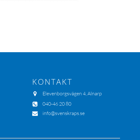
KONTAKT
Elevenborgsvägen 4, Alnarp
040-46 20 80
info@svenskraps.se