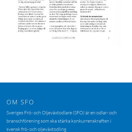
OM SFO
Sveriges Frö- och Oljeväxtodlare (SFO) är en odlar- och
branschförening som ska stärka konkurrenskraften i
svensk frö- och oljeväxtodling.