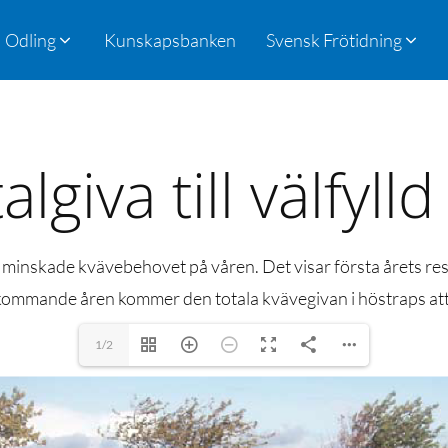
Odling
Kunskapsbanken
Svensk Frötidning
algiva till välfyll
inskade kvävebehovet på våren. Det visar första årets resul
e kommande åren kommer den totala kvävegivan i höstraps at
1/2