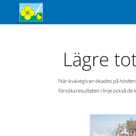
Lägre tot
När kvävegivan ökades på hösten m
försöksresultaten i linje också d