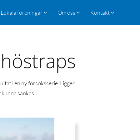
Lokala föreningar
Om oss
Kontakt
d höstraps
tat i en ny försöksserie. Ligger
t kunna sänkas.