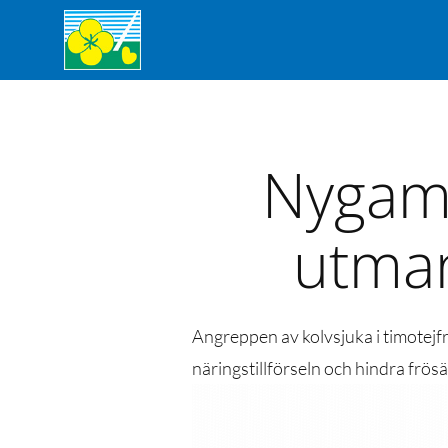
Nygaml
utman
Angreppen av kolvsjuka i timotejf
näringstillförseln och hindra frös