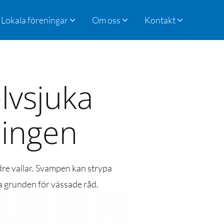
Lokala föreningar
Om oss
Kontakt
lvsjuka
lingen
re vallar. Svampen kan strypa
ga grunden för vässade råd.