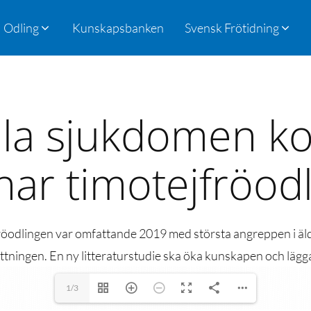
Odling
Kunskapsbanken
Svensk Frötidning
a sjukdomen ko
ar timotejfröod
röodlingen var omfattande 2019 med största angreppen i äld
ättningen. En ny litteraturstudie ska öka kunskapen och läg
1/3