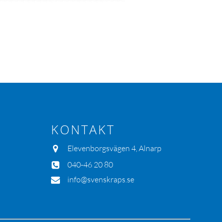
KONTAKT
Elevenborgsvägen 4, Alnarp
040-46 20 80
info@svenskraps.se