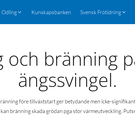
Odling
Kunskapsbanken
Svensk Frötidning
 och bränning p
ängssvingel.
bränning före tillväxtstart ger betydande men icke-signifika
 kan bränning skada grödan pga stor värmeutveckling. Putsnin