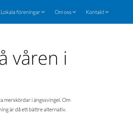
Lokala föreningar
Om oss
Kontakt
å våren i
nta merskördar i ängssvingel. Om
g är då ett bättre alternativ.