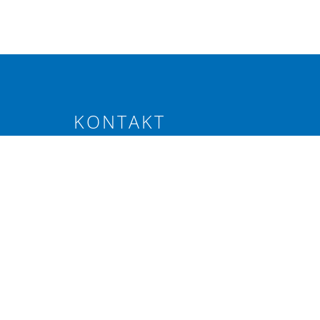
KONTAKT
Elevenborgsvägen 4, Alnarp
040-46 20 80
info@svenskraps.se