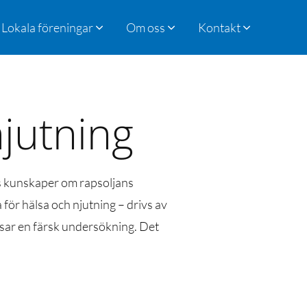
Lokala föreningar
Om oss
Kontakt
njutning
as kunskaper om rapsoljans
för hälsa och njutning – drivs av
isar en färsk undersökning. Det