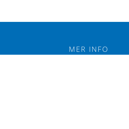
MER INFO
 branschförening
Integritetspolicy
äxtodling.
Följ oss på:
re