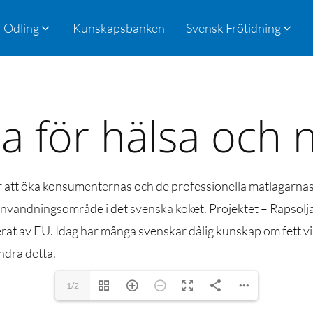
Odling
Kunskapsbanken
Svensk Frötidning
a för hälsa och 
t för att öka konsumenternas och de professionella matlagarn
nvändningsområde i det svenska köket. Projektet – Rapsolja 
rat av EU. Idag har många svenskar dålig kunskap om fett v
ändra detta.
1/2