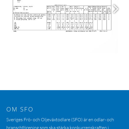
OM SFO
Sveriges Frö- och Oljeväxtodlare (SFO) är en odlar- och
branschförening som ska stärka konkurrenskraften i