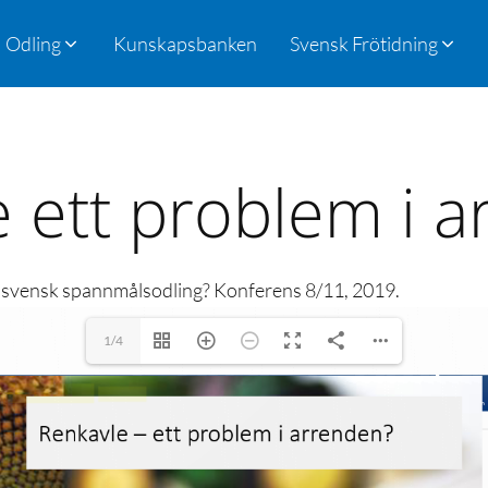
Odling
Kunskapsbanken
Svensk Frötidning
 ett problem i 
lansvensk spannmålsodling? Konferens 8/11, 2019.
1/4