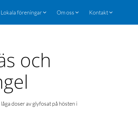
Lokala föreningar
Om oss
Kontakt
äs och
ngel
låga doser av glyfosat på hösten i