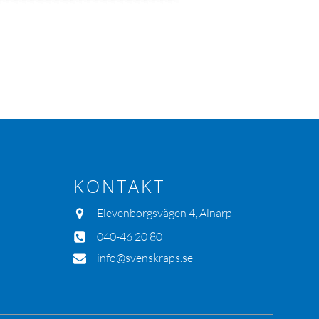
KONTAKT
Elevenborgsvägen 4, Alnarp
040-46 20 80
info@svenskraps.se