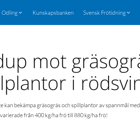
Odling
Kunskapsbanken
Svensk Frötidning
up mot gräsogr
llplantor i rödsvi
nte kan bekämpa gräsogräs och spillplantor av spannmål med 
rierade från 400 kg/ha frö till 880 kg/ha frö!