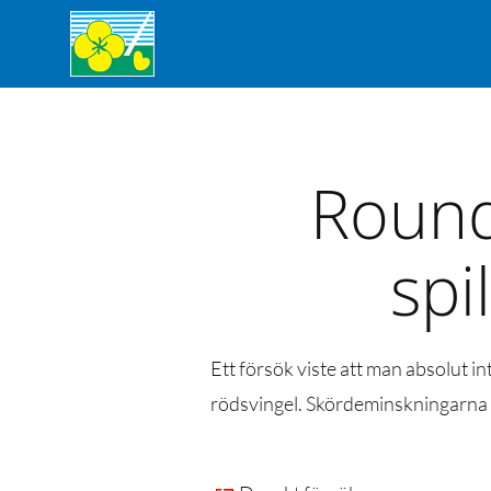
Round
spi
Ett försök viste att man absolut i
rödsvingel. Skördeminskningarna va