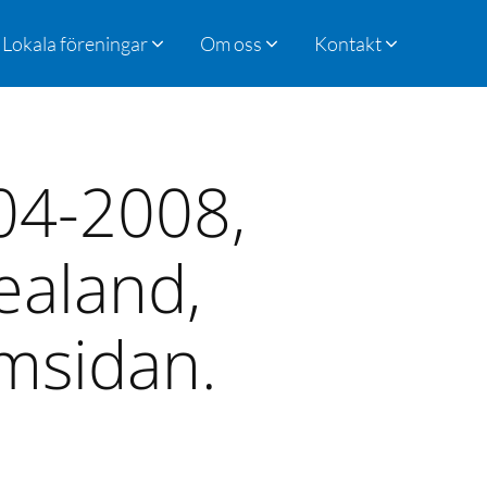
Lokala föreningar
Om oss
Kontakt
004-2008,
ealand,
msidan.