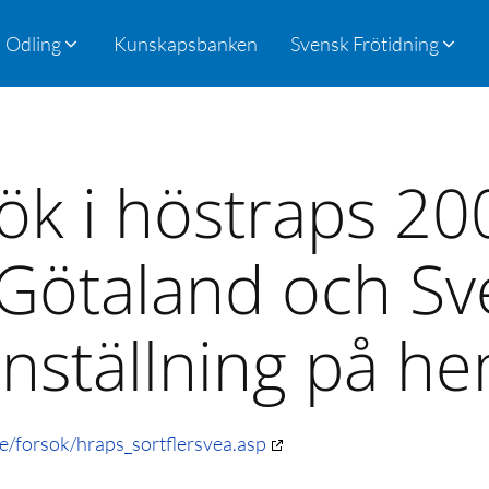
Odling
Kunskapsbanken
Svensk Frötidning
ök i höstraps 2
Götaland och Sv
ställning på he
e/forsok/hraps_sortflersvea.asp