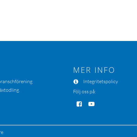
MER INFO
 branschförening
Integritetspolicy
äxtodling.
Följ oss på:
re