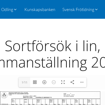
Odling
Kunskapsbanken
Svensk Frötidning
Sortförsök i lin,
mmanställning 
1/11