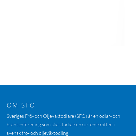
OM SFO
Sveriges Frö- och Oljeväxtodlare (SFO) är en odlar- och
branschförening som ska stärka konkurrenskraften i
svensk frö- och oljeväxtodling.