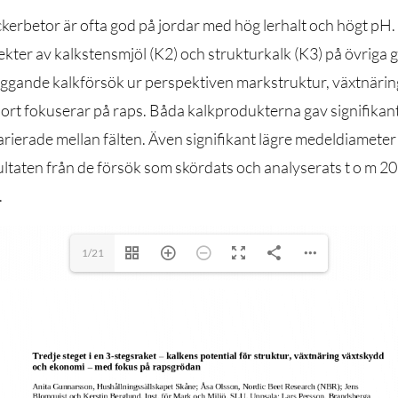
kerbetor är ofta god på jordar med hög lerhalt och högt pH
fekter av kalkstensmjöl (K2) och strukturkalk (K3) på övriga 
ngliggande kalkförsök ur perspektiven markstruktur, växtnäri
rt fokuserar på raps. Båda kalkprodukterna gav signifikan
arierade mellan fälten. Även signifikant lägre medeldiameter
taten från de försök som skördats och analyserats t o m 20
.
1/21