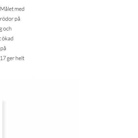
. Målet med
grödor på
ng och
t ökad
 på
17 ger helt