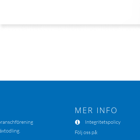
MER INFO
 branschförening
Integritetspolicy
äxtodling.
Följ oss på: