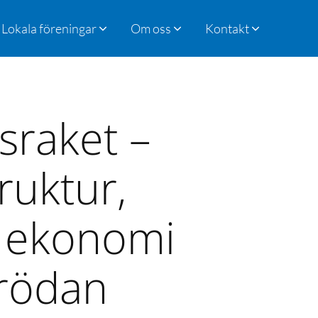
Lokala föreningar
Om oss
Kontakt
gsraket –
ruktur,
h ekonomi
grödan