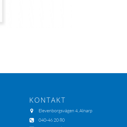
KONTAKT
Elevenborgsvägen 4, Alnarp
040-46 20 80