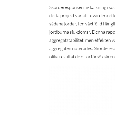
Skörderesponsen av kalkning i soc
detta projekt var att utvärdera ef
sådana jordar, i en växtföljd i lå
jordburna sjukdomar. Denna rappo
aggregatstabilitet, men effekten v
aggregaten noterades. Skörderesul
olika resultat de olika försöksåren