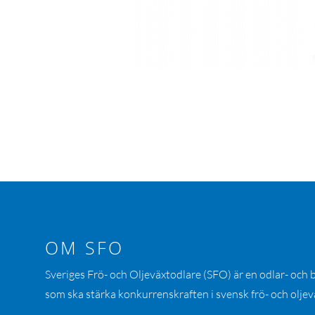
OM SFO
Sveriges Frö- och Oljeväxtodlare (SFO) är en odlar- och
som ska stärka konkurrenskraften i svensk frö- och oljev