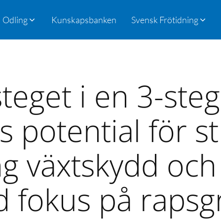
Odling
Kunskapsbanken
Svensk Frötidning
teget i en 3-ste
s potential för st
ng växtskydd oc
 fokus på raps