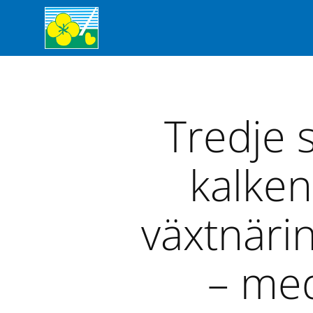
Tredje s
kalken
växtnäri
– med