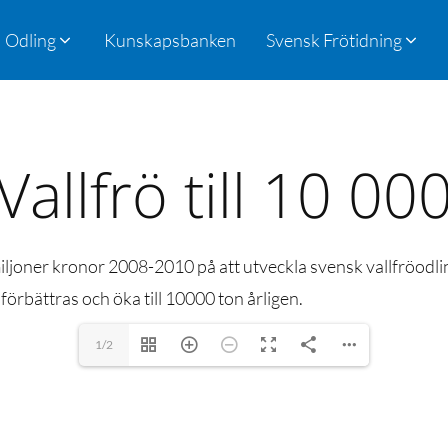
Odling
Kunskapsbanken
Svensk Frötidning
Vallfrö till 10 00
iljoner kronor 2008-2010 på att utveckla svensk vallfröodl
örbättras och öka till 10000 ton årligen.
1/2