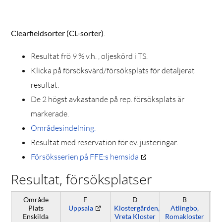
Clearfieldsorter (CL-sorter)
.
Resultat frö 9 % v.h. , oljeskörd i TS.
Klicka på försöksvärd/försöksplats för detaljerat
resultat.
De 2 högst avkastande på rep. försöksplats är
markerade.
Områdesindelning.
Resultat med reservation för ev. justeringar.
Försöksserien på FFE:s hemsida
Resultat, försöksplatser
Område
F
D
B
Plats
Uppsala
Klostergården,
Atlingbo,
Bo
Enskilda
Vreta Kloster
Romakloster
G