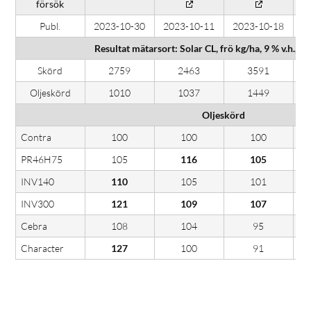
försök
Publ.
2023-10-30
2023-10-11
2023-10-18
2
Resultat mätarsort: Solar CL, frö kg/ha, 9 % v.h., o
Skörd
2759
2463
3591
Oljeskörd
1010
1037
1449
Oljeskörd
Contra
100
100
100
PR46H75
105
116
105
INV140
110
105
101
INV300
121
109
107
Cebra
108
104
95
Character
127
100
91