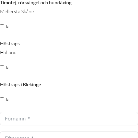
Timotej, rörsvingel och hundäxing
Mellersta Skåne
Ja
Höstraps
Halland
Ja
Höstraps i Blekinge
Ja