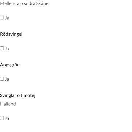
Mellersta o södra Skåne
Ja
Rödsvingel
Ja
Ängsgröe
Ja
Svinglar o timotej
Halland
Ja