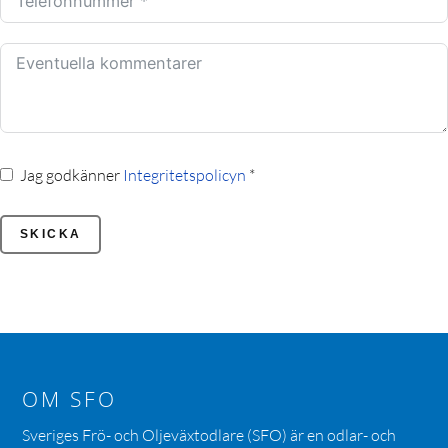
Jag godkänner
Integritetspolicyn
*
SKICKA
OM SFO
Sveriges Frö- och Oljeväxtodlare (SFO) är en odlar- och