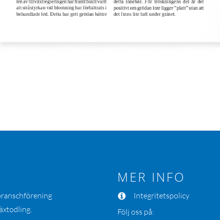
MER INFO
 branschförening
Integritetspolicy
äxtodling.
Följ oss på: