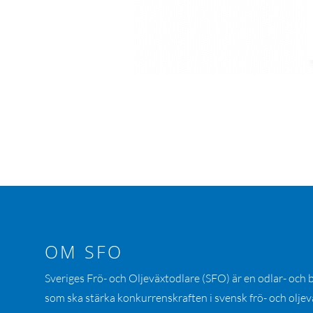
OM SFO
Sveriges Frö- och Oljeväxtodlare (SFO) är en odlar- och
som ska stärka konkurrenskraften i svensk frö- och oljev