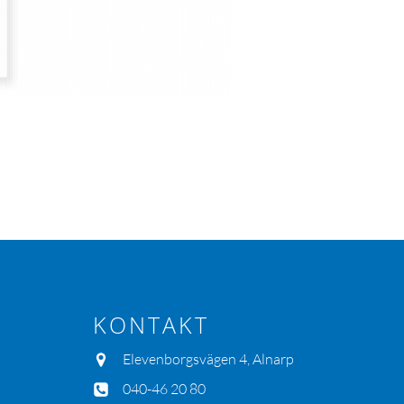
KONTAKT
Elevenborgsvägen 4, Alnarp
040-46 20 80