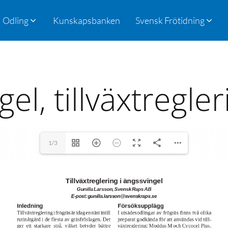
Odling
Kunskapsbanken
Svensk Frötidning
el, tillväxtregle
1/3