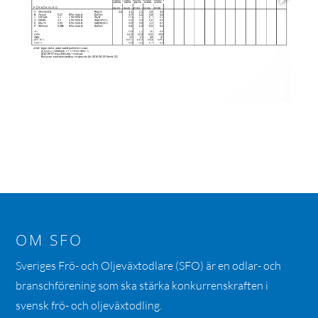
OM SFO
Sveriges Frö- och Oljeväxtodlare (SFO) är en odlar- och
branschförening som ska stärka konkurrenskraften i
svensk frö- och oljeväxtodling.