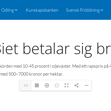
Odling
Kunskapsbanken
Svensk Frötidning
iet betalar sig b
 skörden med 10-45 procent i oljeväxter. Med ett rapspris på 
n med 500–7000 kronor per hektar.
1/2