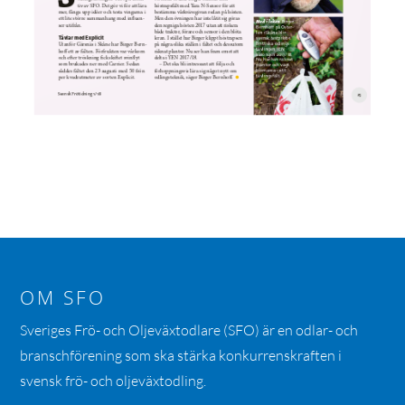
OM SFO
Sveriges Frö- och Oljeväxtodlare (SFO) är en odlar- och
branschförening som ska stärka konkurrenskraften i
svensk frö- och oljeväxtodling.