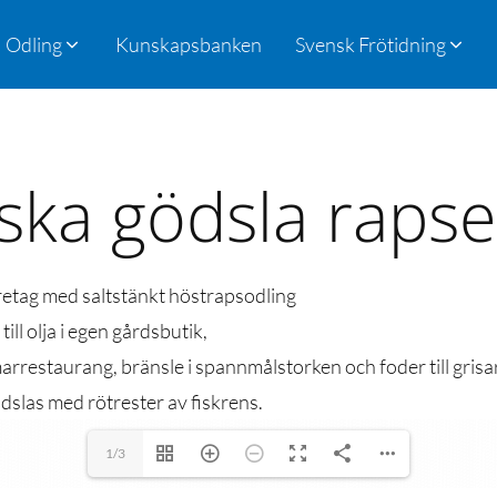
Odling
Kunskapsbanken
Svensk Frötidning
 ska gödsla rapse
retag med saltstänkt höstrapsodling
ill olja i egen gårdsbutik,
mmarrestaurang, bränsle i spannmålstorken och foder till gris
dslas med rötrester av fiskrens.
1/3