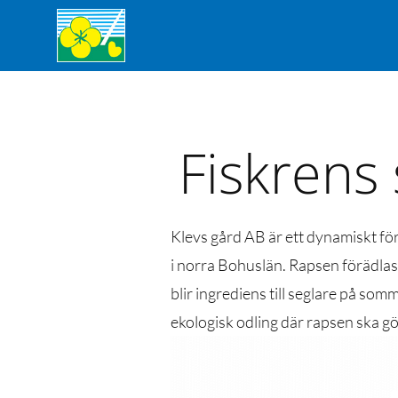
Fiskrens
Klevs gård AB är ett dynamiskt fö
i norra Bohuslän. Rapsen förädlas t
blir ingrediens till seglare på so
ekologisk odling där rapsen ska gö