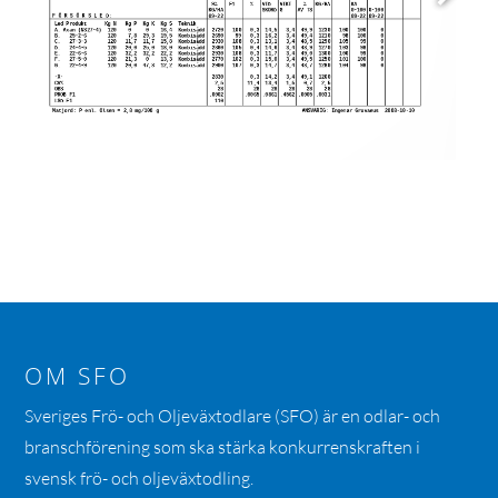
OM SFO
Sveriges Frö- och Oljeväxtodlare (SFO) är en odlar- och
branschförening som ska stärka konkurrenskraften i
svensk frö- och oljeväxtodling.