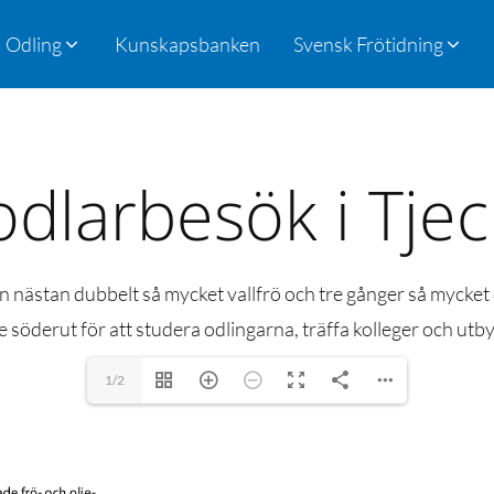
Odling
Kunskapsbanken
Svensk Frötidning
odlarbesök i Tjec
 nästan dubbelt så mycket vallfrö och tre gånger så mycket 
 söderut för att studera odlingarna, träffa kolleger och utb
1/2