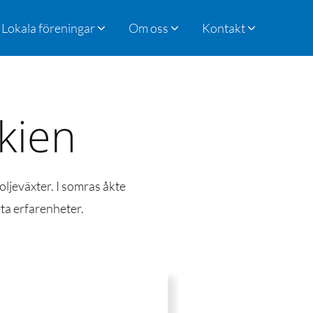
Lokala föreningar
Om oss
Kontakt
kien
oljeväxter. I somras åkte
yta erfarenheter.