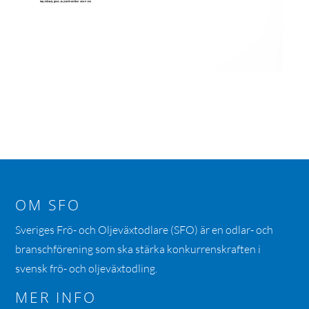
OM SFO
Sveriges Frö- och Oljeväxtodlare (SFO) är en odlar- och
branschförening som ska stärka konkurrenskraften i
svensk frö- och oljeväxtodling.
MER INFO